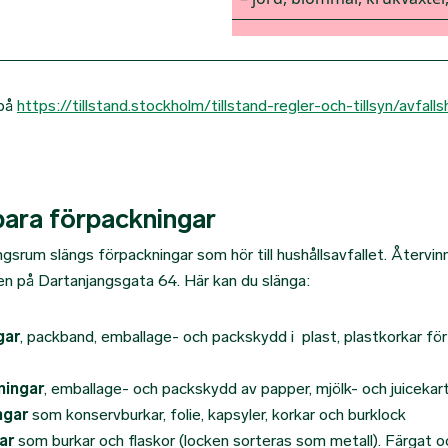
 på
https://tillstand.stockholm/tillstand-regler-och-tillsyn/avfall
bara förpackningar
ngsrum slängs förpackningar som hör till hushållsavfallet. Återvinn
n på Dartanjangsgata 64. Här kan du slänga:
gar
, packband, emballage- och packskydd i plast, plastkorkar för b
ningar
, emballage- och packskydd av papper, mjölk- och juicekar
ngar
som konservburkar, folie, kapsyler, korkar och burklock
ar
som burkar och flaskor (locken sorteras som metall). Färgat o