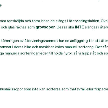
g.
vara rensköljda och torra innan de slängs i återvinningskärlen. Övr
ll och glas räknas som
grovsopor
. Dessa ska
INTE
slängas i åte
tömningen av återvinningsrummet har en anläggning för att åter
amnar i deras bilar och maskiner krävs manuell sortering. Det få
 manuella sorteringar leder till höjda hyror, så vi hjälps åt och so
 hushållssopor som inte kan sorteras som matavfall eller förpac