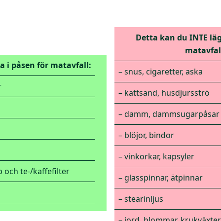
Detta kan du INTE läg
matavfal
a i påsen för mat
av
fall:
– snus, cigaretter, aska
r
– kattsand, husdjursströ
– damm, dammsugarpåsar
– blöjor, bindor
– vinkorkar, kapsyler
 och te-/kaffefilter
– glasspinnar, ätpinnar
– stearinljus
– jord, blommar, krukväxter