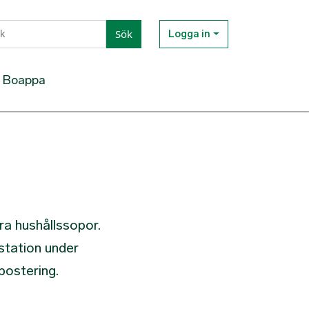
Sök
Logga in
Boappa
ra hushållssopor.
station under
postering.