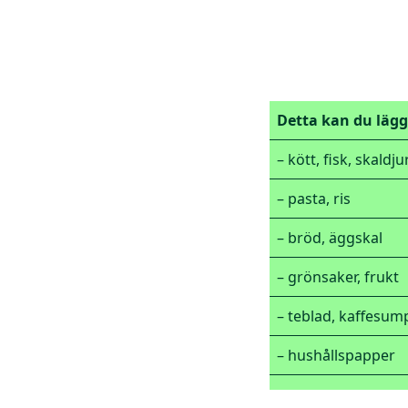
Detta kan du lägg
– kött, fisk, skaldju
– pasta, ris
– bröd, äggskal
– grönsaker, frukt
– teblad, kaffesump
– hushållspapper