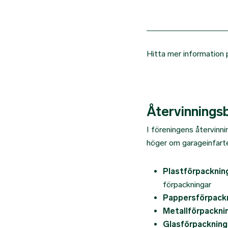
Hitta mer information
Återvinnings
I föreningens återvinni
höger om garageinfarte
Plastförpacknin
förpackningar
Pappersförpack
Metallförpackni
Glasförpackning