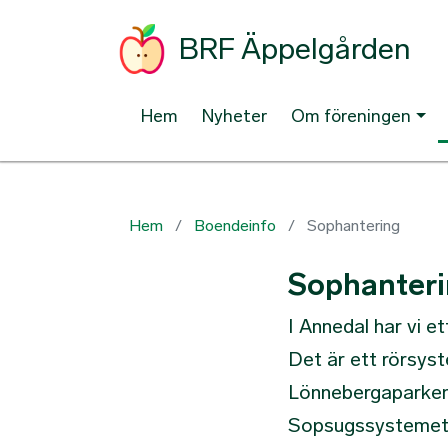
BRF Äppelgården
Hem
Nyheter
Om föreningen
Hem
Boendeinfo
Sophantering
Sophanter
I Annedal har vi 
Det är ett rörsys
Lönnebergaparken.
Sopsugssystemet 