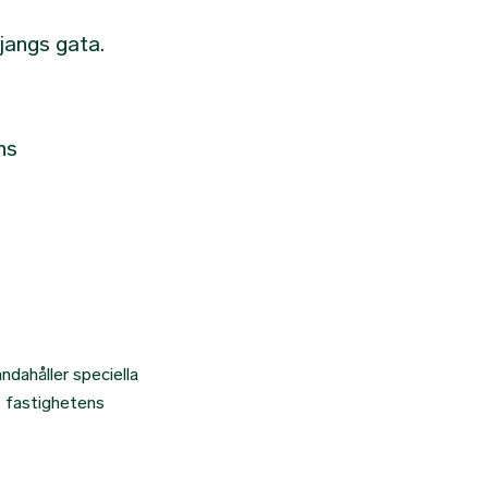
jangs gata.
ns
ndahåller speciella
I fastighetens