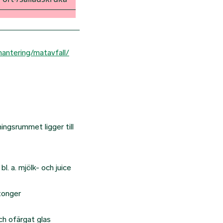
shantering/matavfall/
ingsrummet ligger till
l. a. mjölk- och juice
tonger
ch ofärgat glas