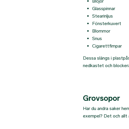
Blöjor
Glasspinnar
Stearinljus
Fönsterkuvert
Blommor
Snus
Cigarettfimpar
Dessa slängs i plastpås
nedkastet och blockera 
Grovsopor
Har du andra saker hemm
exempel? Det och allt