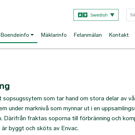
Hoppa till huvudinnehåll
Swedish
▼
Boendeinfo
Mäklarinfo
Felanmälan
Kontakt
ing
ett sopsugssytem som tar hand om stora delar av vå
tem under marknivå som mynnar ut i en uppsamlings
 Därifrån fraktas soporna till förbränning och kom
är byggt och sköts av Envac.