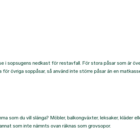
e i sopsugens nedkast för restavfall. För stora påsar som är över
för övriga soppåsar, så använd inte större påsar än en matkasse 
a som du vill slänga? Möbler, balkongväxter, leksaker, kläder eller
 annat som inte nämnts ovan räknas som grovsopor.