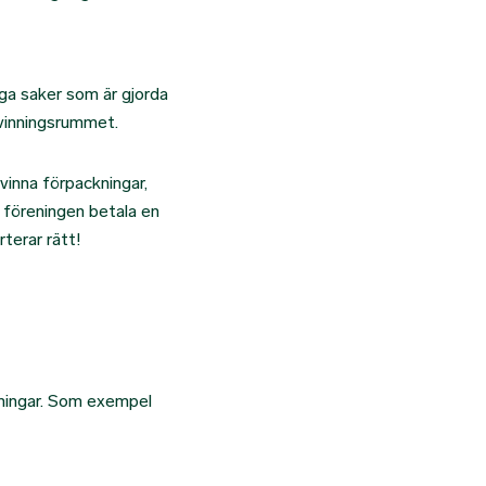
iga saker som är gjorda
rvinningsrummet.
vinna förpackningar,
r föreningen betala en
rterar rätt!
kningar. Som exempel