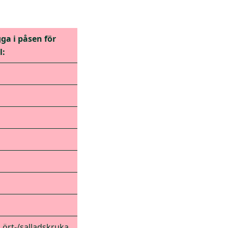
ga i påsen för
l:
, ört-/salladskruka